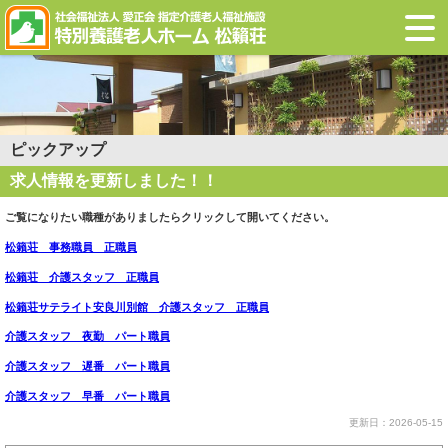
ピックアップ
求人情報を更新しました！！
ご覧になりたい職種がありましたらクリックして開いてください。
松籟荘 事務職員 正職員
松籟荘 介護スタッフ 正職員
松籟荘サテライト安良川別館 介護スタッフ 正職員
介護スタッフ 夜勤 パート職員
介護スタッフ 遅番 パート職員
介護スタッフ 早番 パート職員
更新日：2026-05-15