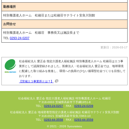
勤務場所
特別養護老人ホーム 松籟荘または松籟荘サテライト安良川別館
お問合せ
特別養護老人ホーム 松籟荘 事務長又は施設長まで
TEL
0293-24-0207
更新日：2026-03-17
社会福祉法人 愛正会 指定介護老人福祉施設 特別養護老人ホーム 松籟荘はエコ事
業所として認識登録されました。医療法人・社会福祉法人 愛正会では、地球環境
に配慮した取り組みを推進し、環境への負荷の少ない循環型社会づくりを目指して
おります。
【茨城エコ事業所とは？】
社会福祉法人 愛正会 指定介護老人福祉施設
特別養護老人ホーム 松籟荘
〒318-0003 茨城県高萩市下手綱1951-8
TEL：
0293-24-0207
FAX：
0293-24-0209
社会福祉法人 愛正会 地域密着型指定介護老人福祉施設
松籟荘サテライト安良川別館
〒318-0021 茨城県高萩市安良川963-10
TEL：
0293-44-3558
FAX：
0293-44-3559
© 2021 - 2026 Syouraisou