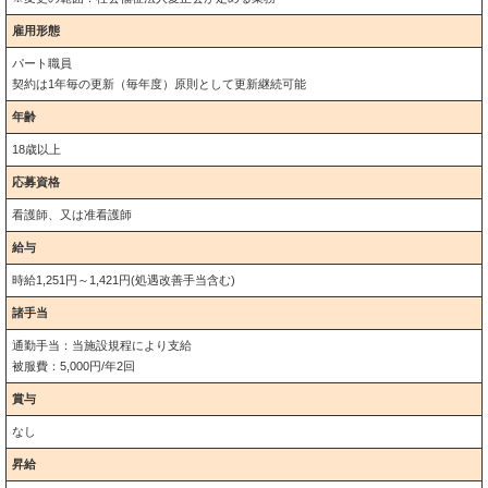
雇用形態
パート職員
契約は1年毎の更新（毎年度）原則として更新継続可能
年齢
18歳以上
応募資格
看護師、又は准看護師
給与
時給1,251円～1,421円(処遇改善手当含む)
諸手当
通勤手当：当施設規程により支給
被服費：5,000円/年2回
賞与
なし
昇給