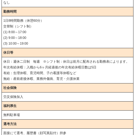
なし
勤務時間
1日8時間勤務（休憩60分）
交替制（シフト制）
(1) 8:00～17:00
(2) 9:00～18:00
(3) 10:00～19:00
休日等
休日：週休二日制 毎週 ※シフト制：休日は前月に配布される勤務表によります。
年次有給休暇：入職から6ヶ月経過後の年次有給休暇日数は5日
有給：生理休暇、育児時間、子の看護等休暇など
無給：産前産後休暇、業務外傷病、育児・介護休業
社会保険
労災保険加入
福利厚生
無料駐車場
選考方法
面接にて選考、履歴書（顔写真貼付）持参