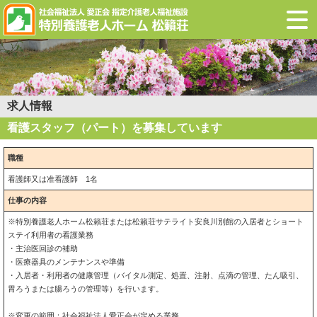
求人情報
看護スタッフ（パート）を募集しています
職種
看護師又は准看護師 1名
仕事の内容
※特別養護老人ホーム松籟荘または松籟荘サテライト安良川別館の入居者とショート
ステイ利用者の看護業務
・主治医回診の補助
・医療器具のメンテナンスや準備
・入居者・利用者の健康管理（バイタル測定、処置、注射、点滴の管理、たん吸引、
胃ろうまたは腸ろうの管理等）を行います。
※変更の範囲：社会福祉法人愛正会が定める業務