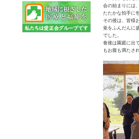
会の始まりには
たたかな拍手に
その後は、皆様
覚をふんだんに
でした。
食後は園庭に出
もお腹も満たさ