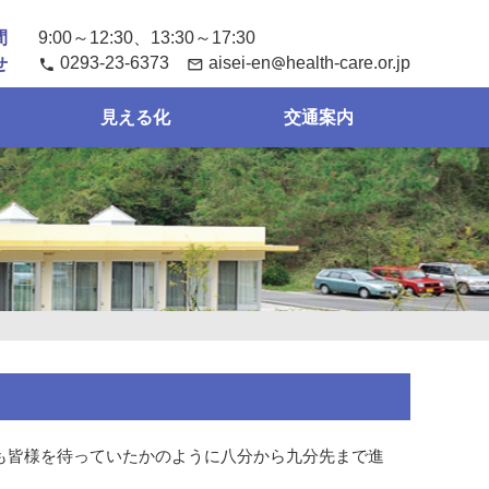
間
9:00～12:30、13:30～17:30
0293-23-6373
aisei-en
health-care
or
jp
せ
phone
mail_outline
alternate_email
見える化
交通案内
も皆様を待っていたかのように八分から九分先まで進