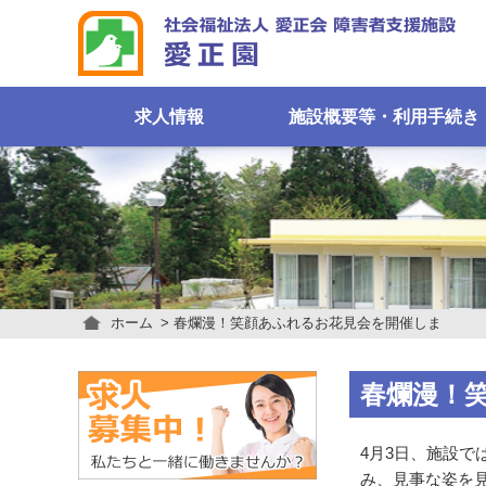
求人情報
施設概要等・利用手続き
ホーム
春爛漫！笑顔あふれるお花見会を開催しました
春爛漫！
4月3日、施設
み、見事な姿を