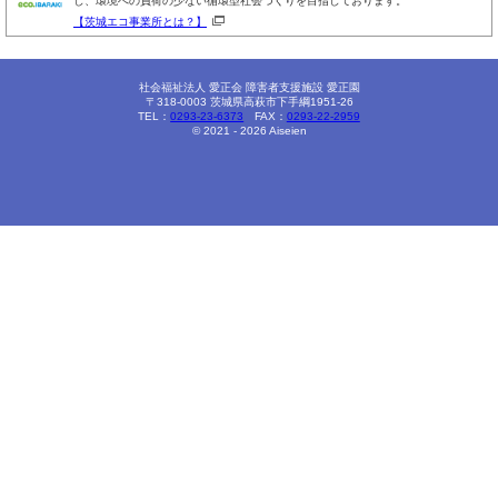
し、環境への負荷の少ない循環型社会づくりを目指しております。
【茨城エコ事業所とは？】
社会福祉法人 愛正会 障害者支援施設 愛正園
〒318-0003 茨城県高萩市下手綱1951-26
TEL：
0293-23-6373
FAX：
0293-22-2959
© 2021 - 2026 Aiseien