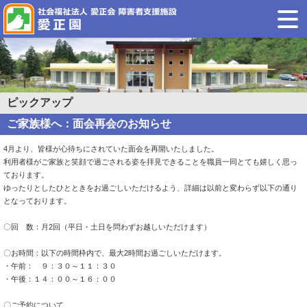
ピックアップ
ご家族様へ：面会再会のお知らせ
4月より、皆様が心待ちにされていた面会を再開いたしました。
利用者様がご家族と笑顔で過ごされる姿を拝見できることを職員一同とても嬉しく思っ
ております。
ゆったりとしたひとときをお過ごしいただけるよう、詳細は以前と変わらず以下の通り
となっております。
〇回 数：月2回（平日・土日を問わずお越しいただけます）
〇お時間：以下の時間枠内で、最大2時間お過ごしいただけます。
・午前： ９：３０～１１：３０
・午後：１４：００～１６：００
〇ご予約について